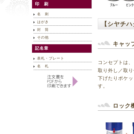
印 刷
名 刺
【シヤチハ
はがき
封 筒
その他
キャッ
記名章
表札・プレート
コンセプトは、
名 札
取り外し／取り
下げたりポケッ
す。
ロック