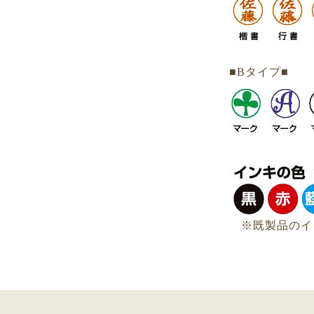
■Bタイプ■
※既製品のイ