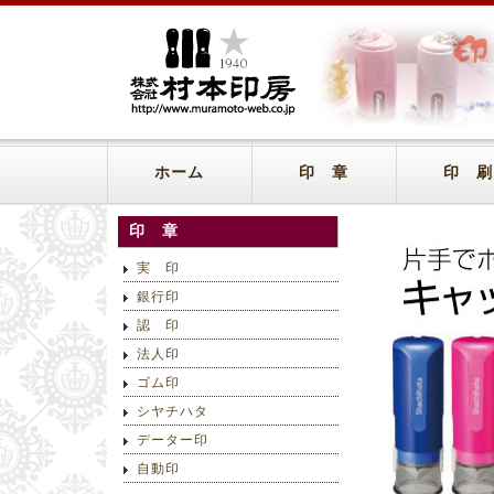
ホーム
印 章
印 刷
印 章
実 印
銀行印
認 印
法人印
ゴム印
シヤチハタ
データー印
自動印